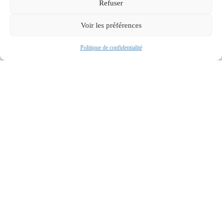
Refuser
Voir les préférences
Suivi de projet
Accompagnement
Prendre RDV
Politique de confidentialité
de
Donner vie à vos
l’innovation
ambitions
entrepreneuriales
dans le
grâce à une
domaine de la
gestion constante,
santé
experte et
sécurisée.
Faire rayonner vos
projets novateurs
dans un cadre
sécurisé et adapté.
En savoir plus
En savoir plus
Nos accompagnements “
Contentieux
”