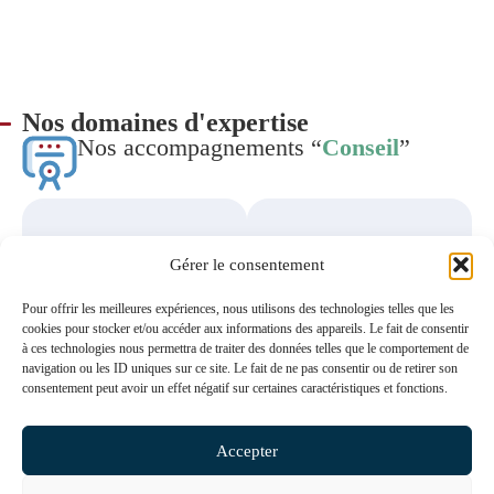
Nos domaines d'expertise
Nos accompagnements “
Conseil
”
Structuration
Gestion des
Gérer le consentement
de projet
relations avec
entrepreneurial
les institutions
Pour offrir les meilleures expériences, nous utilisons des technologies telles que les
ordinales
Assurer le succès
cookies pour stocker et/ou accéder aux informations des appareils. Le fait de consentir
et la pérennité de
Faciliter vos
à ces technologies nous permettra de traiter des données telles que le comportement de
vos projets.
démarches et
navigation ou les ID uniques sur ce site. Le fait de ne pas consentir ou de retirer son
sécuriser vos
consentement peut avoir un effet négatif sur certaines caractéristiques et fonctions.
projets dans le
respect des règles
déontologiques.
Accepter
En savoir plus
En savoir plus