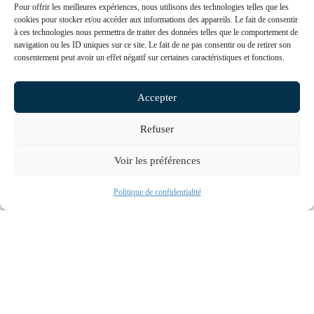
Pour offrir les meilleures expériences, nous utilisons des technologies telles que les
écoulée.
cookies pour stocker et/ou accéder aux informations des appareils. Le fait de consentir
à ces technologies nous permettra de traiter des données telles que le comportement de
navigation ou les ID uniques sur ce site. Le fait de ne pas consentir ou de retirer son
consentement peut avoir un effet négatif sur certaines caractéristiques et fonctions.
Pourquoi réviser vos statuts en
2026 ?
Accepter
La révision des statuts permet de s’assurer que :
Refuser
la majorité du capital et des droits de vote est bien
détenue par des médecins ;
Voir les préférences
les clauses de cession, d’agrément ou de gérance
sont conformes à l’ordonnance de 2023 ;
Prendre RDV
Politique de confidentialité
l’objet social correspond toujours à votre activité
médicale ;
les informations communiquées à l’Ordre sont
exactes.
Une mise à jour négligée peut entraîner une non-
conformité susceptible de sanction disciplinaire.