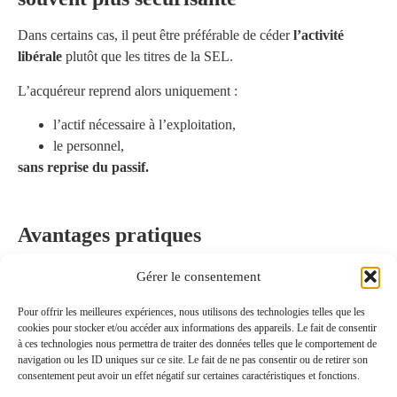
Dans certains cas, il peut être préférable de céder
l’activité
libérale
plutôt que les titres de la SEL.
L’acquéreur reprend alors uniquement :
l’actif nécessaire à l’exploitation,
le personnel,
sans reprise du passif.
Avantages pratiques
Risques juridiques et fiscaux
fortement réduits
pour
Gérer le consentement
l’acquéreur,
Pour offrir les meilleures expériences, nous utilisons des technologies telles que les
Valorisation parfois plus élevée, mais
plus sécurisée
.
cookies pour stocker et/ou accéder aux informations des appareils. Le fait de consentir
Attention :
les droits de mutation restent identiques (3 % / 5
à ces technologies nous permettra de traiter des données telles que le comportement de
%) et le fonds libéral
n’est pas amortissable
.
navigation ou les ID uniques sur ce site. Le fait de ne pas consentir ou de retirer son
consentement peut avoir un effet négatif sur certaines caractéristiques et fonctions.