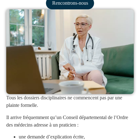
Rencontrons-nous
Conclusion – Une étape à ne pas sous-estimer
Pourquoi l’Ordre des médecins me demande-t-il des
explications ?
Dois-je obligatoirement répondre à une demande
d’explications de l’Ordre ?
Puis-je être assisté par un avocat lors d’un entretien avec
l’Ordre ?
Une demande d’explications peut-elle déboucher sur une
procédure disciplinaire ?
Une demande d’explications signifie-t-elle que j’ai commis
une faute ?
Tous les dossiers disciplinaires ne commencent pas par une
plainte formelle.
Il arrive fréquemment qu’un Conseil départemental de l’Ordre
des médecins adresse à un praticien :
une demande d’explication écrite,