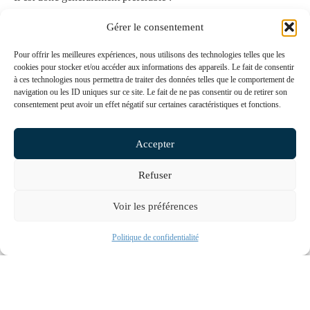
de répondre,
Gérer le consentement
ou de participer à l’entretien demandé.
Pour offrir les meilleures expériences, nous utilisons des technologies telles que les
En revanche, cela ne signifie pas qu’il faille répondre sans
cookies pour stocker et/ou accéder aux informations des appareils. Le fait de consentir
à ces technologies nous permettra de traiter des données telles que le comportement de
préparation.
navigation ou les ID uniques sur ce site. Le fait de ne pas consentir ou de retirer son
consentement peut avoir un effet négatif sur certaines caractéristiques et fonctions.
Une question juridique encore
Accepter
incertaine : le droit de se taire
Refuser
Dans ce type de situation, une question juridique (forte de
conséquences) se pose : le médecin doit-il être informé au
Voir les préférences
préalable de son droit de se taire et de ne pas s’auto-incriminer ?
Prendre RDV
Politique de confidentialité
À ce jour, la réponse n’est pas clairement tranchée par la
jurisprudence.
Contrairement aux procédures pénales ou à certaines procédures
disciplinaires formalisées, les droits de la défense et les garanties