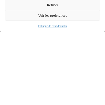
Refuser
Voir les préférences
En savoir plus
Prendre RDV
Politique de confidentialité
FAQ : Première consultation Anodys
En savoir plus