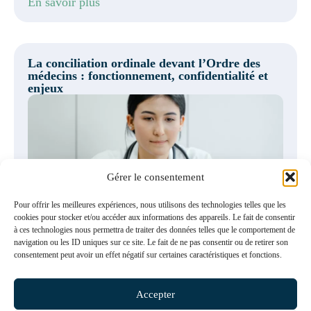
En savoir plus
La conciliation ordinale devant l’Ordre des
médecins : fonctionnement, confidentialité et
enjeux
Gérer le consentement
En savoir plus
Pour offrir les meilleures expériences, nous utilisons des technologies telles que les
cookies pour stocker et/ou accéder aux informations des appareils. Le fait de consentir
à ces technologies nous permettra de traiter des données telles que le comportement de
navigation ou les ID uniques sur ce site. Le fait de ne pas consentir ou de retirer son
Responsabilité disciplinaire des médecins : le
consentement peut avoir un effet négatif sur certaines caractéristiques et fonctions.
Conseil d’État rééquilibre enfin la charge de la
preuve (CE, 16 juillet 2025, n° 496215)
Accepter