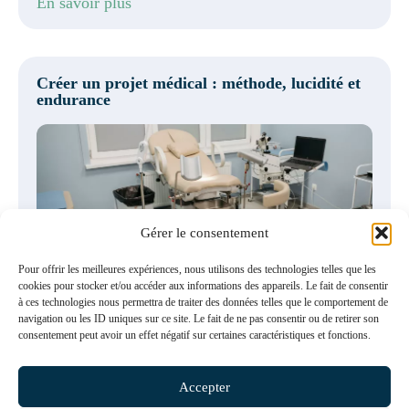
En savoir plus
Créer un projet médical : méthode, lucidité et
endurance
Gérer le consentement
En savoir plus
Pour offrir les meilleures expériences, nous utilisons des technologies telles que les
cookies pour stocker et/ou accéder aux informations des appareils. Le fait de consentir
à ces technologies nous permettra de traiter des données telles que le comportement de
navigation ou les ID uniques sur ce site. Le fait de ne pas consentir ou de retirer son
Gouttières dentaires : ce que les médecins et
consentement peut avoir un effet négatif sur certaines caractéristiques et fonctions.
professionnels de santé doivent absolument
savoir sur leur cadre juridique
Accepter