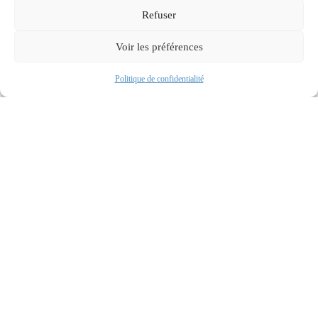
Refuser
Voir les préférences
En savoir plus
Prendre RDV
Politique de confidentialité
Droit à l’aide à mourir : le don d’organes ne
doit pas rester un angle mort du débat législatif
En savoir plus